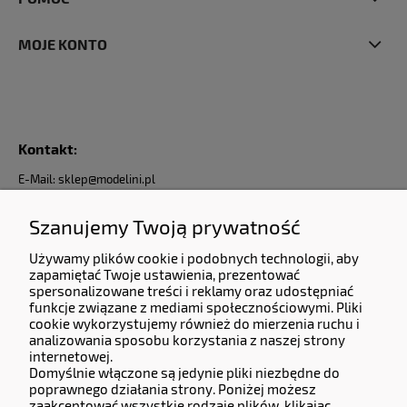
MOJE KONTO
Kontakt:
E-Mail: sklep@modelini.pl
Nr Telefonu: +48 623-070-229
Jesteśmy do Państwa dyspozycji od Poniedziałku do Piątku od godziny 9:00 do 17:00
Szanujemy Twoją prywatność
Używamy plików cookie i podobnych technologii, aby
Dane Firmy:
zapamiętać Twoje ustawienia, prezentować
KERMITCLOUDS LTD
spersonalizowane treści i reklamy oraz udostępniać
funkcje związane z mediami społecznościowymi. Pliki
13 High Birch Court 79 Park Road,
cookie wykorzystujemy również do mierzenia ruchu i
New Barnet, Barnet, England, EN4 9QG
analizowania sposobu korzystania z naszej strony
Company number 14133071.
internetowej.
Domyślnie włączone są jedynie pliki niezbędne do
Adres do zwrotów i reklamacji:
poprawnego działania strony. Poniżej możesz
zaakceptować wszystkie rodzaje plików, klikając