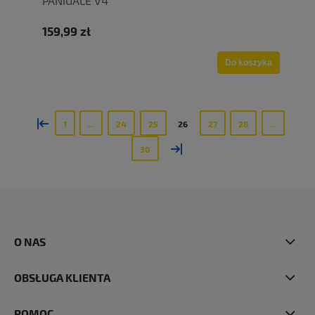
PANIGALE V4
159,99 zł
Do koszyka
«
1
...
24
25
26
27
28
...
»
30
O NAS
OBSŁUGA KLIENTA
POMOC