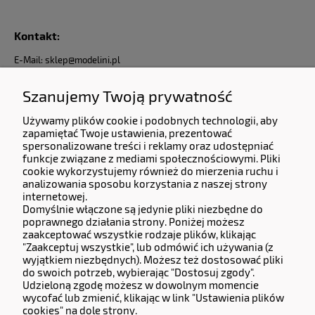
Kontakt:
E-Mail: sklep@modelini.pl
Nr Telefonu: +48 623-070-229
Jesteśmy do Państwa dyspozycji od Poniedziałku do Piątku od godziny 9:00 do 17:00
Szanujemy Twoją prywatność
Używamy plików cookie i podobnych technologii, aby
Dane Firmy:
zapamiętać Twoje ustawienia, prezentować
spersonalizowane treści i reklamy oraz udostępniać
KERMITCLOUDS LTD
funkcje związane z mediami społecznościowymi. Pliki
13 High Birch Court 79 Park Road,
cookie wykorzystujemy również do mierzenia ruchu i
New Barnet, Barnet, England, EN4 9QG
analizowania sposobu korzystania z naszej strony
Company number 14133071.
internetowej.
Domyślnie włączone są jedynie pliki niezbędne do
Adres do zwrotów i reklamacji:
poprawnego działania strony. Poniżej możesz
zaakceptować wszystkie rodzaje plików, klikając
Częstochowska 77, 62-800 Kalisz.
"Zaakceptuj wszystkie", lub odmówić ich używania (z
wyjątkiem niezbędnych). Możesz też dostosować pliki
do swoich potrzeb, wybierając "Dostosuj zgody".
Operator Płatności
Udzieloną zgodę możesz w dowolnym momencie
wycofać lub zmienić, klikając w link "Ustawienia plików
cookies" na dole strony.