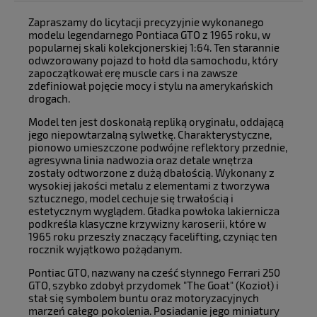
Zapraszamy do licytacji precyzyjnie wykonanego
modelu legendarnego Pontiaca GTO z 1965 roku, w
popularnej skali kolekcjonerskiej 1:64. Ten starannie
odwzorowany pojazd to hołd dla samochodu, który
zapoczątkował erę muscle cars i na zawsze
zdefiniował pojęcie mocy i stylu na amerykańskich
drogach.
Model ten jest doskonałą repliką oryginału, oddającą
jego niepowtarzalną sylwetkę. Charakterystyczne,
pionowo umieszczone podwójne reflektory przednie,
agresywna linia nadwozia oraz detale wnętrza
zostały odtworzone z dużą dbałością. Wykonany z
wysokiej jakości metalu z elementami z tworzywa
sztucznego, model cechuje się trwałością i
estetycznym wyglądem. Gładka powłoka lakiernicza
podkreśla klasyczne krzywizny karoserii, które w
1965 roku przeszły znaczący facelifting, czyniąc ten
rocznik wyjątkowo pożądanym.
Pontiac GTO, nazwany na cześć słynnego Ferrari 250
GTO, szybko zdobył przydomek "The Goat" (Kozioł) i
stał się symbolem buntu oraz motoryzacyjnych
marzeń całego pokolenia. Posiadanie jego miniatury