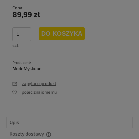
Cena:
89,99 zł
DO KOSZYKA
szt.
Producent:
ModeMystique
zapytaj o produkt
poleć znajomemu
Opis
Koszty dostawy
Cena nie zawiera ewentualnych kosztów płatności