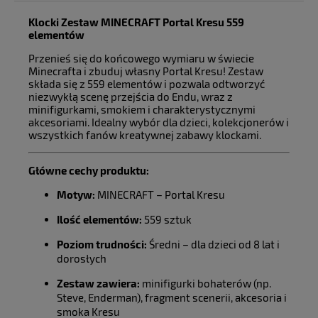
Klocki Zestaw MINECRAFT Portal Kresu 559
elementów
Przenieś się do końcowego wymiaru w świecie
Minecrafta i zbuduj własny Portal Kresu! Zestaw
składa się z 559 elementów i pozwala odtworzyć
niezwykłą scenę przejścia do Endu, wraz z
minifigurkami, smokiem i charakterystycznymi
akcesoriami. Idealny wybór dla dzieci, kolekcjonerów i
wszystkich fanów kreatywnej zabawy klockami.
Główne cechy produktu:
Motyw:
MINECRAFT – Portal Kresu
Ilość elementów:
559 sztuk
Poziom trudności:
Średni – dla dzieci od 8 lat i
dorosłych
Zestaw zawiera:
minifigurki bohaterów (np.
Steve, Enderman), fragment scenerii, akcesoria i
smoka Kresu