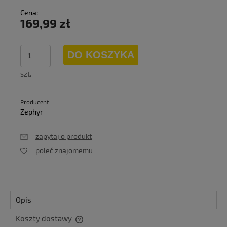
Cena:
169,99 zł
DO KOSZYKA
szt.
Producent:
Zephyr
zapytaj o produkt
poleć znajomemu
Opis
Koszty dostawy
Cena nie zawiera ewentualnych kosztów płatności