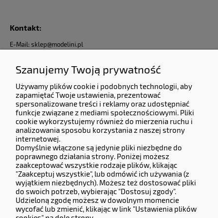
Kontakt:
E-Mail: sklep@modelini.pl
Nr Telefonu: +48 623-070-229
Jesteśmy do Państwa dyspozycji od Poniedziałku do Piątku od godziny 9:00 do 17:00
Szanujemy Twoją prywatność
Używamy plików cookie i podobnych technologii, aby
Dane Firmy:
zapamiętać Twoje ustawienia, prezentować
spersonalizowane treści i reklamy oraz udostępniać
KERMITCLOUDS LTD
funkcje związane z mediami społecznościowymi. Pliki
13 High Birch Court 79 Park Road,
cookie wykorzystujemy również do mierzenia ruchu i
New Barnet, Barnet, England, EN4 9QG
analizowania sposobu korzystania z naszej strony
Company number 14133071.
internetowej.
Domyślnie włączone są jedynie pliki niezbędne do
Adres do zwrotów i reklamacji:
poprawnego działania strony. Poniżej możesz
zaakceptować wszystkie rodzaje plików, klikając
Częstochowska 77, 62-800 Kalisz.
"Zaakceptuj wszystkie", lub odmówić ich używania (z
wyjątkiem niezbędnych). Możesz też dostosować pliki
do swoich potrzeb, wybierając "Dostosuj zgody".
Operator Płatności
Udzieloną zgodę możesz w dowolnym momencie
wycofać lub zmienić, klikając w link "Ustawienia plików
cookies" na dole strony.