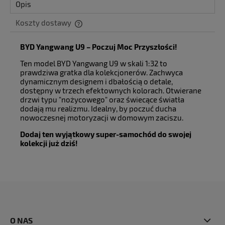
Opis
Koszty dostawy
Cena nie zawiera ewentualnych kosztów płatności
BYD Yangwang U9 – Poczuj Moc Przyszłości!
Ten model BYD Yangwang U9 w skali 1:32 to
prawdziwa gratka dla kolekcjonerów. Zachwyca
dynamicznym designem i dbałością o detale,
dostępny w trzech efektownych kolorach. Otwierane
drzwi typu "nożycowego" oraz świecące światła
dodają mu realizmu. Idealny, by poczuć ducha
nowoczesnej motoryzacji w domowym zaciszu.
Dodaj ten wyjątkowy super-samochód do swojej
kolekcji już dziś!
O NAS