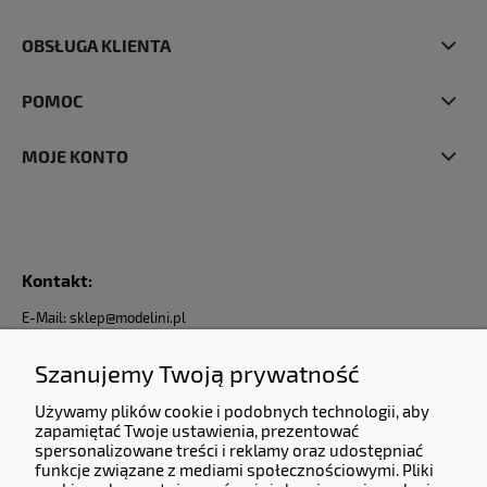
OBSŁUGA KLIENTA
POMOC
MOJE KONTO
Kontakt:
E-Mail: sklep@modelini.pl
Nr Telefonu: +48 623-070-229
Jesteśmy do Państwa dyspozycji od Poniedziałku do Piątku od godziny 9:00 do 17:00
Szanujemy Twoją prywatność
Używamy plików cookie i podobnych technologii, aby
Dane Firmy:
zapamiętać Twoje ustawienia, prezentować
spersonalizowane treści i reklamy oraz udostępniać
KERMITCLOUDS LTD
funkcje związane z mediami społecznościowymi. Pliki
13 High Birch Court 79 Park Road,