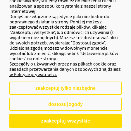
cookie wykorzystujemy również do mierzenia ruchu i
New Barnet, Barnet, England, EN4 9QG
analizowania sposobu korzystania z naszej strony
Company number 14133071.
internetowej.
Domyślnie włączone są jedynie pliki niezbędne do
Adres do zwrotów i reklamacji:
poprawnego działania strony. Poniżej możesz
zaakceptować wszystkie rodzaje plików, klikając
Częstochowska 77, 62-800 Kalisz.
"Zaakceptuj wszystkie", lub odmówić ich używania (z
wyjątkiem niezbędnych). Możesz też dostosować pliki
do swoich potrzeb, wybierając "Dostosuj zgody".
Operator Płatności
Udzieloną zgodę możesz w dowolnym momencie
wycofać lub zmienić, klikając w link "Ustawienia plików
cookies" na dole strony.
Szczegóły o używanych przez nas plikach cookie oraz
zasadach przetwarzania danych osobowych znajdziesz
w Polityce prywatności.
zaakceptuj tylko niezbędne
pokaż pełną wersję strony
dostosuj zgody
Sklep internetowy Shoper.pl
zaakceptuj wszystkie