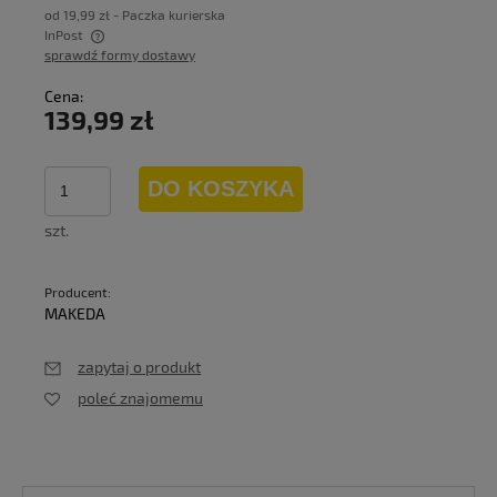
od 19,99 zł
- Paczka kurierska
InPost
sprawdź formy dostawy
Cena nie zawiera ewentualnych kosztów płatności
Cena:
139,99 zł
DO KOSZYKA
szt.
Producent:
MAKEDA
zapytaj o produkt
poleć znajomemu