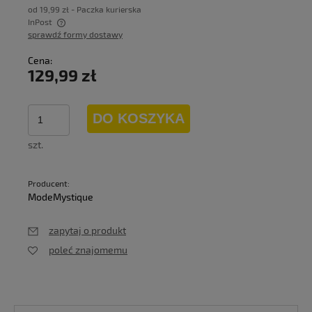
od 19,99 zł
- Paczka kurierska
InPost
sprawdź formy dostawy
Cena nie zawiera ewentualnych kosztów płatności
Cena:
129,99 zł
DO KOSZYKA
szt.
Producent:
ModeMystique
zapytaj o produkt
poleć znajomemu