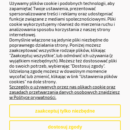
Używamy plików cookie i podobnych technologii, aby
Dane Firmy:
zapamiętać Twoje ustawienia, prezentować
spersonalizowane treści i reklamy oraz udostępniać
KERMITCLOUDS LTD
funkcje związane z mediami społecznościowymi. Pliki
13 High Birch Court 79 Park Road,
cookie wykorzystujemy również do mierzenia ruchu i
New Barnet, Barnet, England, EN4 9QG
analizowania sposobu korzystania z naszej strony
Company number 14133071.
internetowej.
Domyślnie włączone są jedynie pliki niezbędne do
Adres do zwrotów i reklamacji:
poprawnego działania strony. Poniżej możesz
zaakceptować wszystkie rodzaje plików, klikając
Częstochowska 77, 62-800 Kalisz.
"Zaakceptuj wszystkie", lub odmówić ich używania (z
wyjątkiem niezbędnych). Możesz też dostosować pliki
do swoich potrzeb, wybierając "Dostosuj zgody".
Operator Płatności
Udzieloną zgodę możesz w dowolnym momencie
wycofać lub zmienić, klikając w link "Ustawienia plików
cookies" na dole strony.
Szczegóły o używanych przez nas plikach cookie oraz
zasadach przetwarzania danych osobowych znajdziesz
w Polityce prywatności.
zaakceptuj tylko niezbędne
pokaż pełną wersję strony
dostosuj zgody