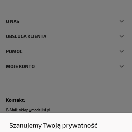
O NAS
OBSŁUGA KLIENTA
POMOC
MOJE KONTO
Kontakt:
E-Mail: sklep@modelini.pl
Nr Telefonu: +48 623-070-229
Jesteśmy do Państwa dyspozycji od Poniedziałku do Piątku od godziny 9:00 do 17:00
Szanujemy Twoją prywatność