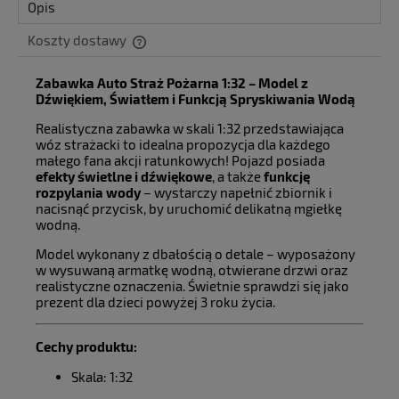
Opis
Koszty dostawy
Cena nie zawiera ewentualnych kosztów płatności
Zabawka Auto Straż Pożarna 1:32 – Model z
Dźwiękiem, Światłem i Funkcją Spryskiwania Wodą
Realistyczna zabawka w skali 1:32 przedstawiająca
wóz strażacki to idealna propozycja dla każdego
małego fana akcji ratunkowych! Pojazd posiada
efekty świetlne i dźwiękowe
, a także
funkcję
rozpylania wody
– wystarczy napełnić zbiornik i
nacisnąć przycisk, by uruchomić delikatną mgiełkę
wodną.
Model wykonany z dbałością o detale – wyposażony
w wysuwaną armatkę wodną, otwierane drzwi oraz
realistyczne oznaczenia. Świetnie sprawdzi się jako
prezent dla dzieci powyżej 3 roku życia.
Cechy produktu:
Skala: 1:32