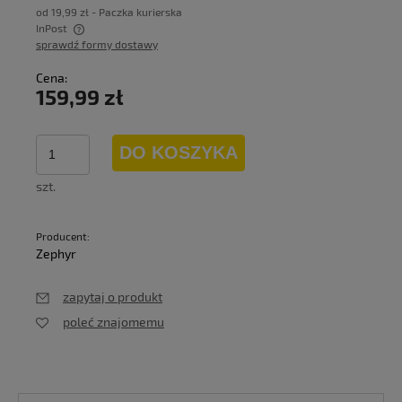
od 19,99 zł
- Paczka kurierska
InPost
sprawdź formy dostawy
Cena nie zawiera ewentualnych kosztów płatności
Cena:
159,99 zł
DO KOSZYKA
szt.
Producent:
Zephyr
zapytaj o produkt
poleć znajomemu