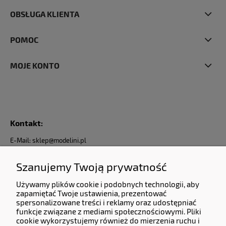
OBSŁUGA KLIENTA
POMOC
MOJE KONTO
Kontakt:
E-Mail: sklep@modelini.pl
Nr Telefonu: +48 623-070-229
Jesteśmy do Państwa dyspozycji od Poniedziałku do Piątku od godziny 9:00 do 17:00
Szanujemy Twoją prywatność
Dane Firmy:
Używamy plików cookie i podobnych technologii, aby
zapamiętać Twoje ustawienia, prezentować
KERMITCLOUDS LTD
spersonalizowane treści i reklamy oraz udostępniać
funkcje związane z mediami społecznościowymi. Pliki
13 High Birch Court 79 Park Road,
cookie wykorzystujemy również do mierzenia ruchu i
New Barnet, Barnet, England, EN4 9QG