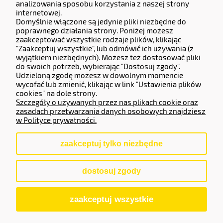
analizowania sposobu korzystania z naszej strony
Company number 14133071.
internetowej.
Domyślnie włączone są jedynie pliki niezbędne do
Adres do zwrotów i reklamacji:
poprawnego działania strony. Poniżej możesz
zaakceptować wszystkie rodzaje plików, klikając
Częstochowska 77, 62-800 Kalisz.
"Zaakceptuj wszystkie", lub odmówić ich używania (z
wyjątkiem niezbędnych). Możesz też dostosować pliki
do swoich potrzeb, wybierając "Dostosuj zgody".
Operator Płatności
Udzieloną zgodę możesz w dowolnym momencie
wycofać lub zmienić, klikając w link "Ustawienia plików
cookies" na dole strony.
Szczegóły o używanych przez nas plikach cookie oraz
zasadach przetwarzania danych osobowych znajdziesz
w Polityce prywatności.
zaakceptuj tylko niezbędne
pokaż pełną wersję strony
dostosuj zgody
Sklep internetowy Shoper.pl
zaakceptuj wszystkie