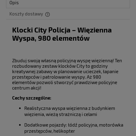
Opis
Koszty dostawy
Cena nie zawiera ewentualnych kosztów płatności
Klocki City Policja – Więzienna
Wyspa, 980 elementów
Zbuduj swoją własną policyjną wyspę więzienną! Ten
rozbudowany zestaw klocków City to godziny
kreatywnej zabawy w planowanie ucieczek, łapanie
przestępców i patrolowanie wyspy. Aż 980
elementów pozwoli stworzyć prawdziwe policyjne
centrum akcji!
Cechy szczególne:
Realistyczna wyspa więzienna z budynkiem
więzienia, wieżą strażniczą i celami
Dodatkowe pojazdy: łódź policyjna, motorówka
przestępców, helikopter