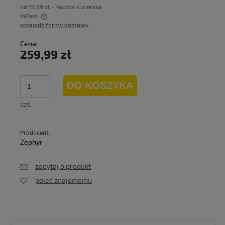
od 19,99 zł
- Paczka kurierska
InPost
sprawdź formy dostawy
Cena nie zawiera ewentualnych kosztów płatności
Cena:
259,99 zł
DO KOSZYKA
szt.
Producent:
Zephyr
zapytaj o produkt
poleć znajomemu