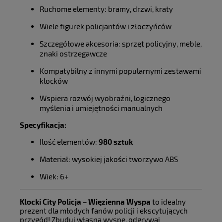
Ruchome elementy: bramy, drzwi, kraty
Wiele figurek policjantów i złoczyńców
Szczegółowe akcesoria: sprzęt policyjny, meble,
znaki ostrzegawcze
Kompatybilny z innymi popularnymi zestawami
klocków
Wspiera rozwój wyobraźni, logicznego
myślenia i umiejętności manualnych
Specyfikacja:
Ilość elementów:
980 sztuk
Materiał: wysokiej jakości tworzywo ABS
Wiek: 6+
Klocki City Policja – Więzienna Wyspa
to idealny
prezent dla młodych fanów policji i ekscytujących
przygód! Zbuduj własną wyspę, odgrywaj