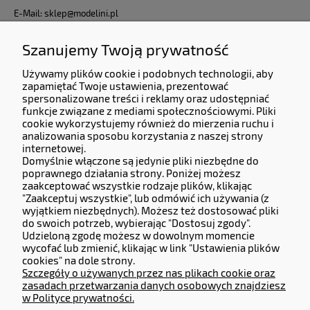
E-Mail: sklep@modelini.pl
Nr Telefonu: +48 623-070-229
Jesteśmy do Państwa dyspozycji od Poniedziałku do Piątku od godziny 9:00 do 17:00
Szanujemy Twoją prywatność
Używamy plików cookie i podobnych technologii, aby
Dane Firmy:
zapamiętać Twoje ustawienia, prezentować
KERMITCLOUDS LTD
spersonalizowane treści i reklamy oraz udostępniać
funkcje związane z mediami społecznościowymi. Pliki
13 High Birch Court 79 Park Road,
cookie wykorzystujemy również do mierzenia ruchu i
New Barnet, Barnet, England, EN4 9QG
analizowania sposobu korzystania z naszej strony
Company number 14133071.
internetowej.
Domyślnie włączone są jedynie pliki niezbędne do
Adres do zwrotów i reklamacji:
poprawnego działania strony. Poniżej możesz
zaakceptować wszystkie rodzaje plików, klikając
Częstochowska 77, 62-800 Kalisz.
"Zaakceptuj wszystkie", lub odmówić ich używania (z
wyjątkiem niezbędnych). Możesz też dostosować pliki
do swoich potrzeb, wybierając "Dostosuj zgody".
Operator Płatności
Udzieloną zgodę możesz w dowolnym momencie
wycofać lub zmienić, klikając w link "Ustawienia plików
cookies" na dole strony.
Szczegóły o używanych przez nas plikach cookie oraz
zasadach przetwarzania danych osobowych znajdziesz
w Polityce prywatności.