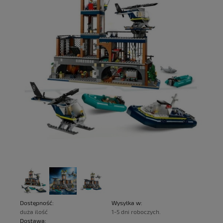
Dostępność:
Wysyłka w:
duża ilość
1-5 dni roboczych.
Dostawa: