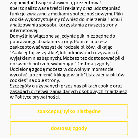
zapamiętać Twoje ustawienia, prezentować
KERMITCLOUDS LTD
spersonalizowane treści i reklamy oraz udostępniać
funkcje związane z mediami społecznościowymi. Pliki
13 High Birch Court 79 Park Road,
cookie wykorzystujemy również do mierzenia ruchu i
New Barnet, Barnet, England, EN4 9QG
analizowania sposobu korzystania z naszej strony
Company number 14133071.
internetowej.
Domyślnie włączone są jedynie pliki niezbędne do
Adres do zwrotów i reklamacji:
poprawnego działania strony. Poniżej możesz
zaakceptować wszystkie rodzaje plików, klikając
Częstochowska 77, 62-800 Kalisz.
"Zaakceptuj wszystkie", lub odmówić ich używania (z
wyjątkiem niezbędnych). Możesz też dostosować pliki
do swoich potrzeb, wybierając "Dostosuj zgody".
Operator Płatności
Udzieloną zgodę możesz w dowolnym momencie
wycofać lub zmienić, klikając w link "Ustawienia plików
cookies" na dole strony.
Szczegóły o używanych przez nas plikach cookie oraz
zasadach przetwarzania danych osobowych znajdziesz
w Polityce prywatności.
zaakceptuj tylko niezbędne
pokaż pełną wersję strony
dostosuj zgody
Sklep internetowy Shoper.pl