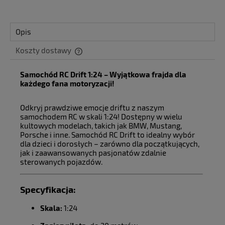
Opis
Koszty dostawy
Cena nie zawiera ewentualnych kosztów płatności
Samochód RC Drift 1:24 – Wyjątkowa frajda dla
każdego fana motoryzacji!
Odkryj prawdziwe emocje driftu z naszym
samochodem RC w skali 1:24! Dostępny w wielu
kultowych modelach, takich jak BMW, Mustang,
Porsche i inne. Samochód RC Drift to idealny wybór
dla dzieci i dorosłych – zarówno dla początkujących,
jak i zaawansowanych pasjonatów zdalnie
sterowanych pojazdów.
Specyfikacja:
Skala:
1:24