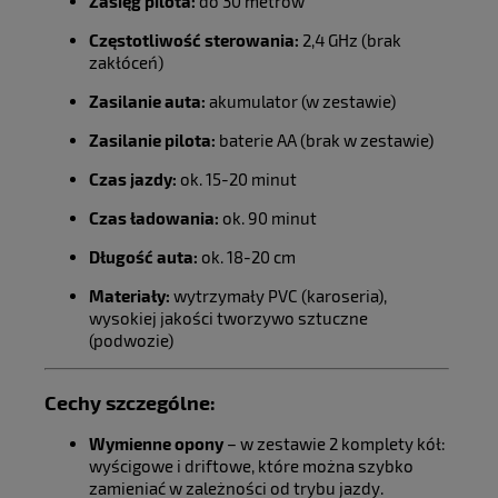
Zasięg pilota:
do 30 metrów
Częstotliwość sterowania:
2,4 GHz (brak
zakłóceń)
Zasilanie auta:
akumulator (w zestawie)
Zasilanie pilota:
baterie AA (brak w zestawie)
Czas jazdy:
ok. 15-20 minut
Czas ładowania:
ok. 90 minut
Długość auta:
ok. 18-20 cm
Materiały:
wytrzymały PVC (karoseria),
wysokiej jakości tworzywo sztuczne
(podwozie)
Cechy szczególne:
Wymienne opony
– w zestawie 2 komplety kół:
wyścigowe i driftowe, które można szybko
zamieniać w zależności od trybu jazdy.