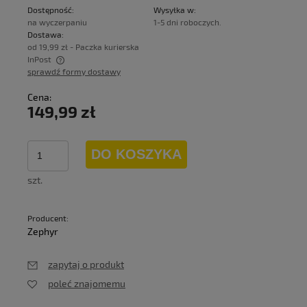
Dostępność:
Wysyłka w:
na wyczerpaniu
1-5 dni roboczych.
Dostawa:
od 19,99 zł
- Paczka kurierska
InPost
sprawdź formy dostawy
Cena nie zawiera ewentualnych kosztów płatności
Cena:
149,99 zł
DO KOSZYKA
szt.
Producent:
Zephyr
zapytaj o produkt
poleć znajomemu