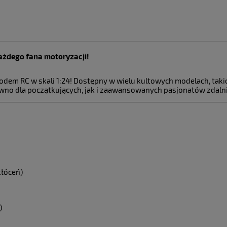
ażdego fana motoryzacji!
ualnych kosztów
dem RC w skali 1:24! Dostępny w wielu kultowych modelach, taki
zarówno dla początkujących, jak i zaawansowanych pasjonatów zdal
kłóceń)
)