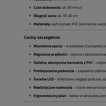
Czas ładowania:
ok. 90 minut
Długość auta:
ok. 18-20 cm
Materiały:
wytrzymały PVC (karoseria), wyso
Cechy szczególne:
Wymienne opony
– w zestawie 2 komplety kó
Regulacja prędkości
– płynna i bezstopnio
Solidna, elastyczna karoseria z PVC
– odpor
Profesjonalne podwozie
– zapewnia stabiln
Światła LED
– efektowny wygląd podczas jaz
Realistyczne nadwozia
– różne wersje kolo
Ergonomiczny pilot
– łatwy w obsłudze, poz