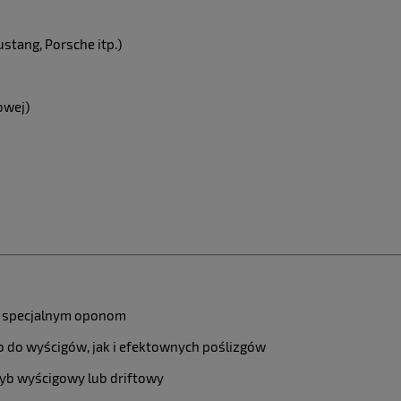
ang, Porsche itp.)
owej)
ki specjalnym oponom
no do wyścigów, jak i efektownych poślizgów
ryb wyścigowy lub driftowy