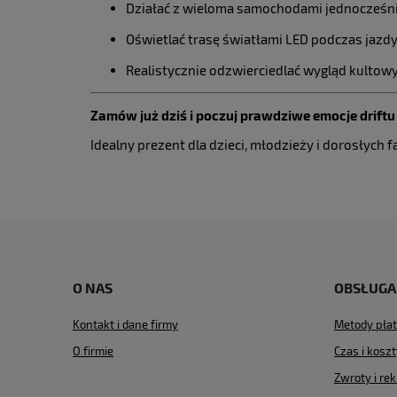
Działać z wieloma samochodami jednocześnie
Oświetlać trasę światłami LED podczas jazd
Realistycznie odzwierciedlać wygląd kultow
Zamów już dziś i poczuj prawdziwe emocje drift
Idealny prezent dla dzieci, młodzieży i dorosłych 
O NAS
OBSŁUGA
Kontakt i dane firmy
Metody płat
O firmie
Czas i kosz
Zwroty i re