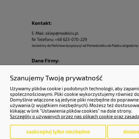
Kontakt:
E-Mail: sklep@modelini.pl
Nr Telefonu: +48 623-070-229
Jesteśmy do Państwa dyspozycji od Poniedziałku do Piątku od godziny 
Dane Firmy:
KERMITCLOUDS LTD
Szanujemy Twoją prywatność
13 High Birch Court 79 Park Road,
New Barnet, Barnet, England, EN4 9QG
Używamy plików cookie i podobnych technologii, aby zapami
Company number 14133071.
społecznościowymi. Pliki cookie wykorzystujemy również do 
Domyślnie włączone są jedynie pliki niezbędne do poprawneg
Adres do zwrotów i reklamacji:
używania (z wyjątkiem niezbędnych). Możesz też dostosować
klikając w link "Ustawienia plików cookies" na dole strony.
Częstochowska 77, 62-800 Kalisz.
Szczegóły o używanych przez nas plikach cookie oraz zasad
zaakceptuj tylko niezbędne
dostos