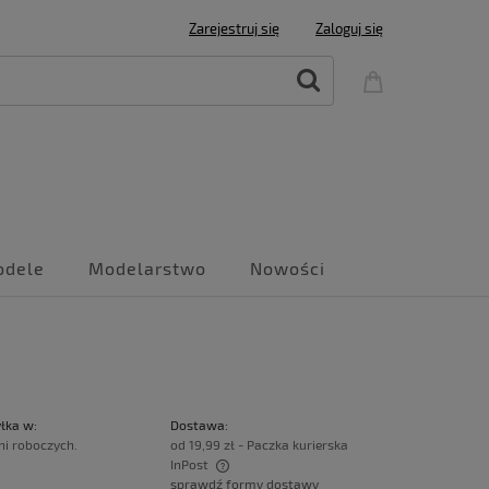
Zarejestruj się
Zaloguj się
odele
Modelarstwo
Nowości
łka w:
Dostawa:
ni roboczych.
od 19,99 zł
- Paczka kurierska
InPost
sprawdź formy dostawy