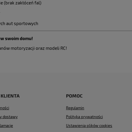
 (brak zakłóceń fal)
y
ych aut sportowych
u w swoim domu!
fanów motoryzacji oraz modeli RC!
 KLIENTA
POMOC
ności
Regulamin
ty dostawy
Polityka prywatności
klamacje
Ustawienia plików cookies