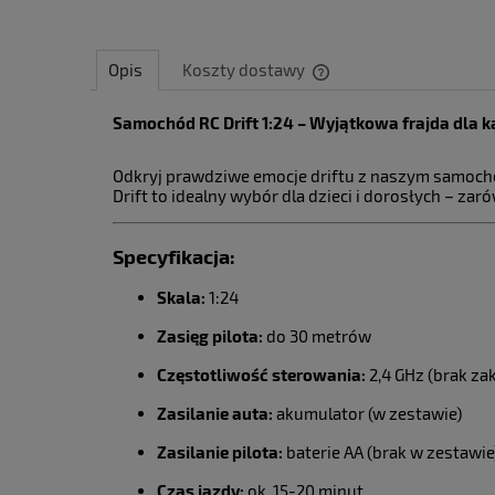
Opis
Koszty dostawy
Samochód RC Drift 1:24 – Wyjątkowa frajda dla k
Cena nie zawiera ewent
płatności
Odkryj prawdziwe emocje driftu z naszym samocho
Drift to idealny wybór dla dzieci i dorosłych – 
Specyfikacja:
Skala:
1:24
Zasięg pilota:
do 30 metrów
Częstotliwość sterowania:
2,4 GHz (brak za
Zasilanie auta:
akumulator (w zestawie)
Zasilanie pilota:
baterie AA (brak w zestawie
Czas jazdy:
ok. 15-20 minut