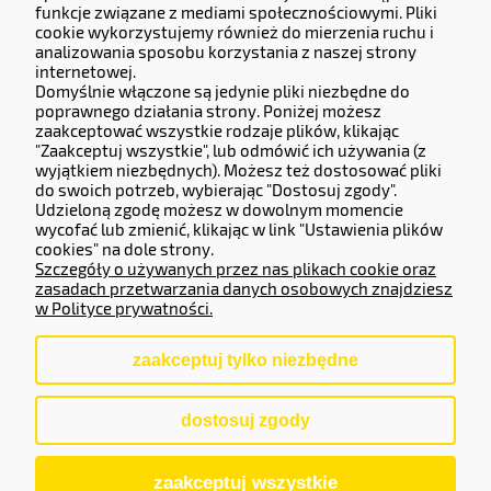
funkcje związane z mediami społecznościowymi. Pliki
13 High Birch Court 79 Park Road,
cookie wykorzystujemy również do mierzenia ruchu i
New Barnet, Barnet, England, EN4 9QG
analizowania sposobu korzystania z naszej strony
Company number 14133071.
internetowej.
Domyślnie włączone są jedynie pliki niezbędne do
Adres do zwrotów i reklamacji:
poprawnego działania strony. Poniżej możesz
zaakceptować wszystkie rodzaje plików, klikając
Częstochowska 77, 62-800 Kalisz.
"Zaakceptuj wszystkie", lub odmówić ich używania (z
wyjątkiem niezbędnych). Możesz też dostosować pliki
do swoich potrzeb, wybierając "Dostosuj zgody".
Operator Płatności
Udzieloną zgodę możesz w dowolnym momencie
wycofać lub zmienić, klikając w link "Ustawienia plików
cookies" na dole strony.
Szczegóły o używanych przez nas plikach cookie oraz
zasadach przetwarzania danych osobowych znajdziesz
w Polityce prywatności.
zaakceptuj tylko niezbędne
pokaż pełną wersję strony
dostosuj zgody
Sklep internetowy Shoper.pl
zaakceptuj wszystkie