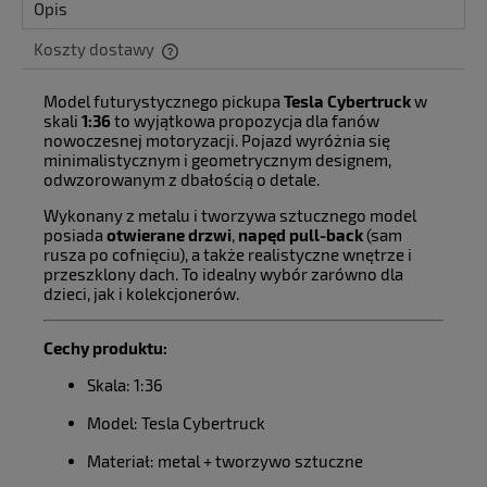
Opis
Koszty dostawy
Cena nie zawiera ewentualnych kosztów płatności
Model futurystycznego pickupa
Tesla Cybertruck
w
skali
1:36
to wyjątkowa propozycja dla fanów
nowoczesnej motoryzacji. Pojazd wyróżnia się
minimalistycznym i geometrycznym designem,
odwzorowanym z dbałością o detale.
Wykonany z metalu i tworzywa sztucznego model
posiada
otwierane drzwi
,
napęd pull-back
(sam
rusza po cofnięciu), a także realistyczne wnętrze i
przeszklony dach. To idealny wybór zarówno dla
dzieci, jak i kolekcjonerów.
Cechy produktu:
Skala: 1:36
Model: Tesla Cybertruck
Materiał: metal + tworzywo sztuczne