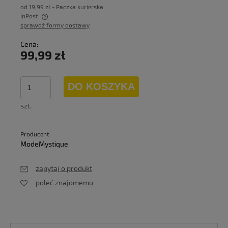
od 19,99 zł
- Paczka kurierska
InPost
sprawdź formy dostawy
Cena nie zawiera ewentualnych kosztów płatności
Cena:
99,99 zł
DO KOSZYKA
szt.
Producent:
ModeMystique
zapytaj o produkt
poleć znajomemu