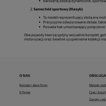
Karoserię zdobią dynamiczne, sportowe
Samochód sportowy (Klasyk):
To model reprezentujący złotą erę moto
Precyzyjnie odwzorowane detale, takie
Posiada hak umożliwiający połączenie 
Oba pojazdy tworzą spójny wizualnie komplet, g
motoryzacji oraz świetne uzupełnienie kolekcji mod
O NAS
OBSŁUGA
Kontakt i dane firmy
Metody płat
O firmie
Czas i kosz
Zwroty i re