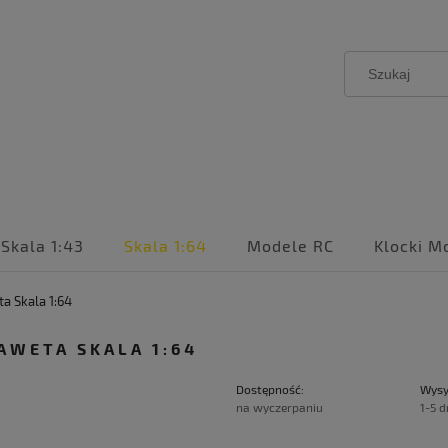
Skala 1:43
Skala 1:64
Modele RC
Klocki M
a Skala 1:64
AWETA SKALA 1:64
Dostępność:
Wysy
na wyczerpaniu
1-5 d