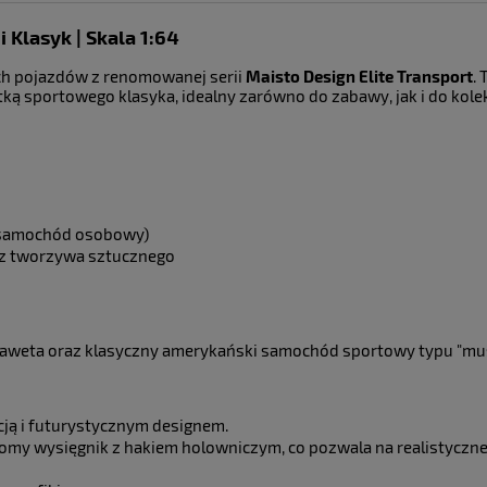
Klasyk | Skala 1:64
ualnych kosztów
ch pojazdów z renomowanej serii
Maisto Design Elite Transport
.
 sportowego klasyka, idealny zarówno do zabawy, jak i do kolek
 samochód osobowy)
z tworzywa sztucznego
aweta oraz klasyczny amerykański samochód sportowy typu "musc
ją i futurystycznym designem.
omy wysięgnik z hakiem holowniczym, co pozwala na realistyczne