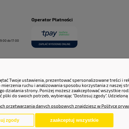
Operator Płatności
9:00 do 17:00
ętać Twoje ustawienia, prezentować spersonalizowane treści i r
mierzenia ruchu i analizowania sposobu korzystania z naszej str
o działania strony. Poniżej możesz zaakceptować wszystkie rodzaj
 pliki do swoich potrzeb, wybierając "Dostosuj zgody". Udziel
ach przetwarzania danych osobowych znajdziesz w Polityce pryw
zaakceptuj wszystkie
uj zgody