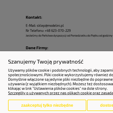
Kontakt:
E-Mail: sklep@modelini.pl
Nr Telefonu: +48 623-070-229
Jesteśmy do Państwa dyspozycji od Poniedziałku do Piątku od godziny 
Dane Firmy:
KERMITCLOUDS LTD
Szanujemy Twoją prywatność
13 High Birch Court 79 Park Road,
New Barnet, Barnet, England, EN4 9QG
Używamy plików cookie i podobnych technologii, aby zapami
Company number 14133071.
społecznościowymi. Pliki cookie wykorzystujemy również do 
Domyślnie włączone są jedynie pliki niezbędne do poprawneg
Adres do zwrotów i reklamacji:
używania (z wyjątkiem niezbędnych). Możesz też dostosować
klikając w link "Ustawienia plików cookies" na dole strony.
Częstochowska 77, 62-800 Kalisz.
Szczegóły o używanych przez nas plikach cookie oraz zasad
zaakceptuj tylko niezbędne
dostos