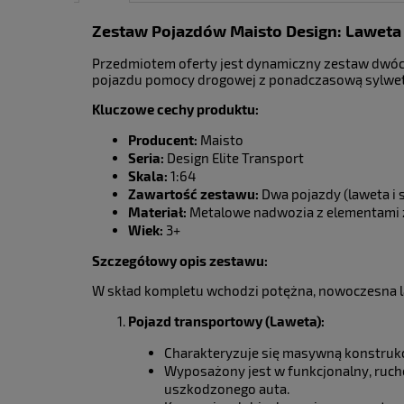
Zestaw Pojazdów Maisto Design: Laweta i 
Cena nie zawiera ewent
płatności
Przedmiotem oferty jest dynamiczny zestaw dwó
pojazdu pomocy drogowej z ponadczasową sylwetką
Kluczowe cechy produktu:
Producent:
Maisto
Seria:
Design Elite Transport
Skala:
1:64
Zawartość zestawu:
Dwa pojazdy (laweta i
Materiał:
Metalowe nadwozia z elementami 
Wiek:
3+
Szczegółowy opis zestawu:
W skład kompletu wchodzi potężna, nowoczesna l
Pojazd transportowy (Laweta):
Charakteryzuje się masywną konstrukc
Wyposażony jest w funkcjonalny, ruch
uszkodzonego auta.