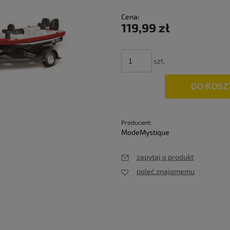
Cena nie 
Cena:
płatności
119,99 zł
szt.
DO KOSZ
Producent:
ModeMystique
zapytaj o produkt
poleć znajomemu