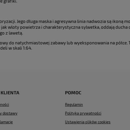
 grafiki.
ryzacji. Jego długa maska i agresywna linia nadwozia są ikoną moc
 jak wloty powietrza i charakterystyczna sylwetka, oddają ducha 
go z lawetą.
otowy do natychmiastowej zabawy lub wyeksponowania na półce. 
eli w skali 1:64.
 KLIENTA
POMOC
ności
Regulamin
ty dostawy
Polityka prywatności
klamacje
Ustawienia plików cookies