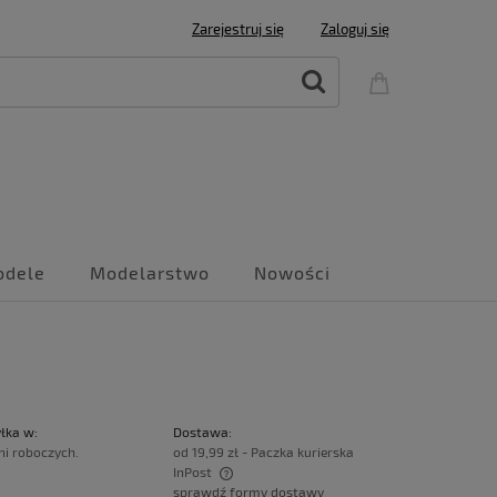
Zarejestruj się
Zaloguj się
odele
Modelarstwo
Nowości
łka w:
Dostawa:
ni roboczych.
od 19,99 zł
- Paczka kurierska
InPost
sprawdź formy dostawy