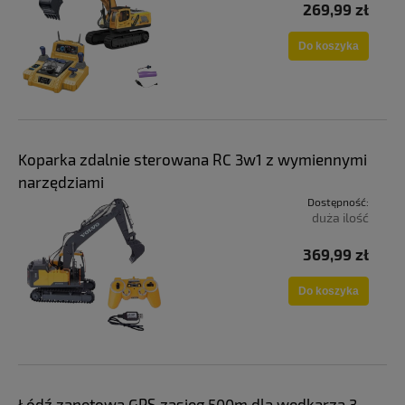
269,99 zł
Do koszyka
Koparka zdalnie sterowana RC 3w1 z wymiennymi
narzędziami
Dostępność:
duża ilość
369,99 zł
Do koszyka
Łódź zanętowa GPS zasięg 500m dla wędkarza 3