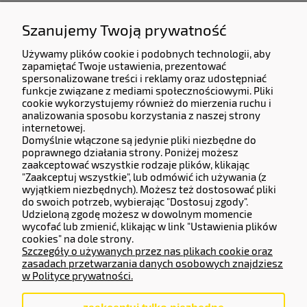
Nr Telefonu: +48 623-070-229
Jesteśmy do Państwa dyspozycji od Poniedziałku do Piątku od godziny 9:00 do 17:00
Szanujemy Twoją prywatność
Używamy plików cookie i podobnych technologii, aby
Dane Firmy:
zapamiętać Twoje ustawienia, prezentować
spersonalizowane treści i reklamy oraz udostępniać
KERMITCLOUDS LTD
funkcje związane z mediami społecznościowymi. Pliki
13 High Birch Court 79 Park Road,
cookie wykorzystujemy również do mierzenia ruchu i
New Barnet, Barnet, England, EN4 9QG
analizowania sposobu korzystania z naszej strony
Company number 14133071.
internetowej.
Domyślnie włączone są jedynie pliki niezbędne do
Adres do zwrotów i reklamacji:
poprawnego działania strony. Poniżej możesz
zaakceptować wszystkie rodzaje plików, klikając
Częstochowska 77, 62-800 Kalisz.
"Zaakceptuj wszystkie", lub odmówić ich używania (z
wyjątkiem niezbędnych). Możesz też dostosować pliki
do swoich potrzeb, wybierając "Dostosuj zgody".
Operator Płatności
Udzieloną zgodę możesz w dowolnym momencie
wycofać lub zmienić, klikając w link "Ustawienia plików
cookies" na dole strony.
Szczegóły o używanych przez nas plikach cookie oraz
zasadach przetwarzania danych osobowych znajdziesz
w Polityce prywatności.