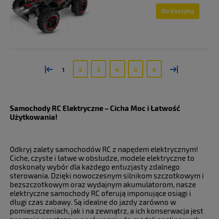
Do koszyka
«
»
1
2
3
4
5
6
Samochody RC Elektryczne – Cicha Moc i Łatwość
Użytkowania!
Odkryj zalety samochodów RC z napędem elektrycznym!
Ciche, czyste i łatwe w obsłudze, modele elektryczne to
doskonały wybór dla każdego entuzjasty zdalnego
sterowania. Dzięki nowoczesnym silnikom szczotkowym i
bezszczotkowym oraz wydajnym akumulatorom, nasze
elektryczne samochody RC oferują imponujące osiągi i
długi czas zabawy. Są idealne do jazdy zarówno w
pomieszczeniach, jak i na zewnątrz, a ich konserwacja jest