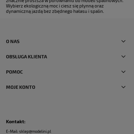
znacznie prostsza w porównaniu do modeli spalinowych.
Wybierz ekologiczną moc i ciesz się płynną oraz
dynamiczną jazdą bez zbędnego hałasu i spalin.
O NAS
OBSŁUGA KLIENTA
POMOC
MOJE KONTO
Kontakt:
E-Mail: sklep@modelini.pl