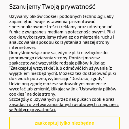
Jesteśmy do Państwa dyspozycji od Poniedziałku do Piątku od godziny 9:00 do 17:00
Szanujemy Twoją prywatność
Dane Firmy:
Używamy plików cookie i podobnych technologii, aby
zapamiętać Twoje ustawienia, prezentować
KERMITCLOUDS LTD
spersonalizowane treści i reklamy oraz udostępniać
funkcje związane z mediami społecznościowymi. Pliki
13 High Birch Court 79 Park Road,
cookie wykorzystujemy również do mierzenia ruchu i
New Barnet, Barnet, England, EN4 9QG
analizowania sposobu korzystania z naszej strony
Company number 14133071.
internetowej.
Domyślnie włączone są jedynie pliki niezbędne do
Adres do zwrotów i reklamacji:
poprawnego działania strony. Poniżej możesz
zaakceptować wszystkie rodzaje plików, klikając
Częstochowska 77, 62-800 Kalisz.
"Zaakceptuj wszystkie", lub odmówić ich używania (z
wyjątkiem niezbędnych). Możesz też dostosować pliki
do swoich potrzeb, wybierając "Dostosuj zgody".
Operator Płatności
Udzieloną zgodę możesz w dowolnym momencie
wycofać lub zmienić, klikając w link "Ustawienia plików
cookies" na dole strony.
Szczegóły o używanych przez nas plikach cookie oraz
zasadach przetwarzania danych osobowych znajdziesz
w Polityce prywatności.
zaakceptuj tylko niezbędne
pokaż pełną wersję strony