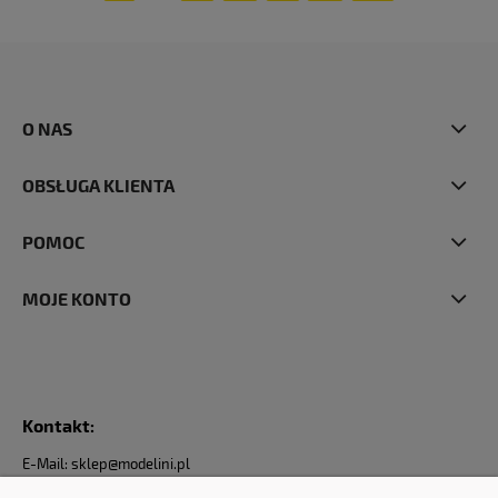
O NAS
OBSŁUGA KLIENTA
POMOC
MOJE KONTO
Kontakt:
E-Mail: sklep@modelini.pl
Nr Telefonu: +48 623-070-229