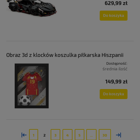
629,99 zł
Do koszyka
Obraz 3d z klocków koszulka piłkarska Hiszpanii
Dostępność:
średnia ilość
149,99 zł
Do koszyka
«
»
1
2
3
4
5
...
30