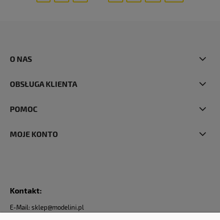
O NAS
OBSŁUGA KLIENTA
POMOC
MOJE KONTO
Kontakt:
E-Mail: sklep@modelini.pl
Nr Telefonu: +48 623-070-229