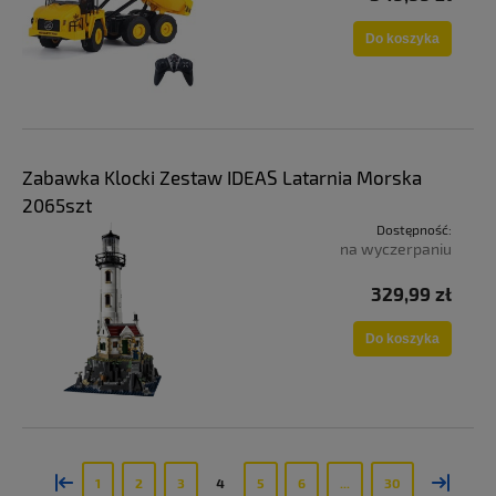
Do koszyka
Zabawka Klocki Zestaw IDEAS Latarnia Morska
2065szt
Dostępność:
na wyczerpaniu
329,99 zł
Do koszyka
«
»
1
2
3
4
5
6
...
30