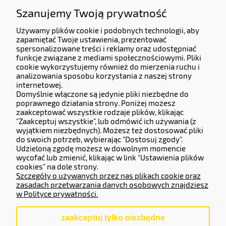
Jesteśmy do Państwa dyspozycji od Poniedziałku do Piątku od godziny 9:00 do 17:00
Szanujemy Twoją prywatność
Używamy plików cookie i podobnych technologii, aby
Dane Firmy:
zapamiętać Twoje ustawienia, prezentować
spersonalizowane treści i reklamy oraz udostępniać
KERMITCLOUDS LTD
funkcje związane z mediami społecznościowymi. Pliki
13 High Birch Court 79 Park Road,
cookie wykorzystujemy również do mierzenia ruchu i
New Barnet, Barnet, England, EN4 9QG
analizowania sposobu korzystania z naszej strony
Company number 14133071.
internetowej.
Domyślnie włączone są jedynie pliki niezbędne do
Adres do zwrotów i reklamacji:
poprawnego działania strony. Poniżej możesz
zaakceptować wszystkie rodzaje plików, klikając
Częstochowska 77, 62-800 Kalisz.
"Zaakceptuj wszystkie", lub odmówić ich używania (z
wyjątkiem niezbędnych). Możesz też dostosować pliki
do swoich potrzeb, wybierając "Dostosuj zgody".
Operator Płatności
Udzieloną zgodę możesz w dowolnym momencie
wycofać lub zmienić, klikając w link "Ustawienia plików
cookies" na dole strony.
Szczegóły o używanych przez nas plikach cookie oraz
zasadach przetwarzania danych osobowych znajdziesz
w Polityce prywatności.
zaakceptuj tylko niezbędne